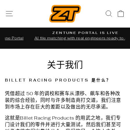
Skip
to
SITE NAVIGATION
SEAR
C
content
ZENTUNE PORTAL IS LIVE
tal
AI file matching with real engineers ready to assist
Pause
slideshow
关于我们
BILLET RACING PRODUCTS 是什么？
凭借超过 50 年的调校和赛车从漂移、飙车和各种改
装的综合经验，同时与许多制造商打交道，我们注意
到市场上存在巨大的差距以及做出的无尽承诺。
这就是
Billet
Racing Products 的用武之地，我们专
门设计我们的零件并进行大量测试，然后我们甚至可